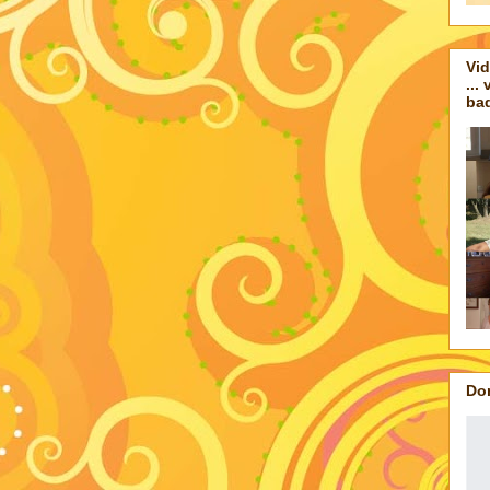
Vid
...
bad
Do