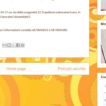
0-17.oo via della Lungaretta 22 (Capellania Latinoamericana, in
 lavoratori domestistici)
Min
ori informazioni
contatta o6/5840643 o 06/5840360
Home page
Post più vecchio
Con