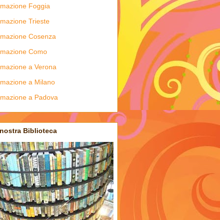
mazione Foggia
mazione Trieste
rmazione Cosenza
rmazione Como
mazione a Verona
mazione a Milano
rmazione a Padova
nostra Biblioteca