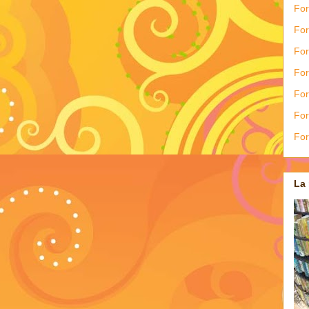
For
For
Fo
Fo
For
For
Fo
La 