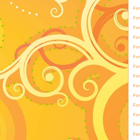
Fo
For
For
For
For
For
Fo
For
For
For
For
For
For
For