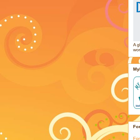
A g
wor
My
For
For