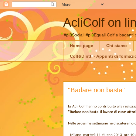
AcliColf on li
#piùSociali #piùEguali Colf e badanti
Home page
Chi siamo
Colf&Diritti - Appunti di formaz
"Badare non basta"
Le Acli Colf hanno contribuito alla realiz
"Badare non basta. Il lavoro di cura: attori
Nelle prossime settimane ne discuteremo c
- Milano, martedì 11 giugno 2013, ore 10.