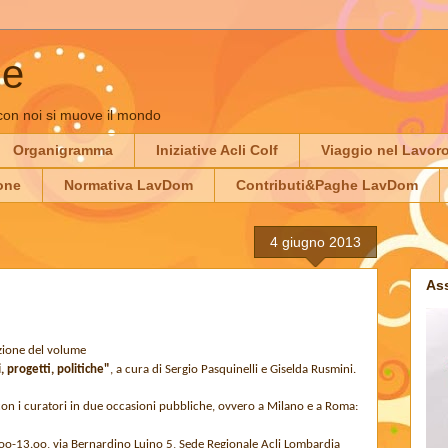
ne
 con noi si muove il mondo
Organigramma
Iniziative Acli Colf
Viaggio nel Lavoro
ione
Normativa LavDom
Contributi&Paghe LavDom
4 giugno 2013
Ass
zazione del volume
, progetti, politiche"
, a cura di Sergio Pasquinelli e Giselda Rusmini.
on i curatori in due occasioni pubbliche, ovvero a Milano e a Roma:
oo-13.oo, via Bernardino Luino 5, Sede Regionale Acli Lombardia