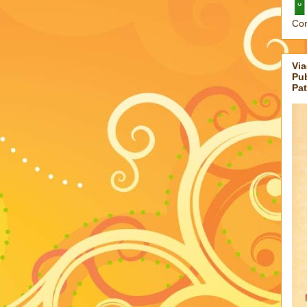
Con
Via
Pub
Pat